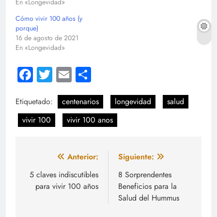
En «Longevidad»
Cómo vivir 100 años (y
porque)
16 de agosto de 2021
En «Longevidad»
Facebook
Twitter
Email
Compartir
Etiquetado:
centenarios
longevidad
salud
vivir 100
vivir 100 anos
Navegación
Anterior:
Siguiente:
de
5 claves indiscutibles
8 Sorprendentes
para vivir 100 años
Beneficios para la
entradas
Salud del Hummus