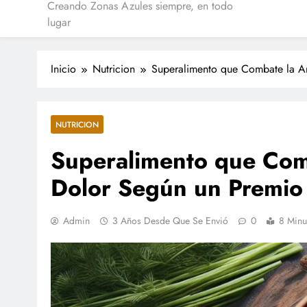
Creando Zonas Azules siempre, en todo
lugar
Inicio
Nutricion
Superalimento que Combate la Art
NUTRICION
Superalimento que Comba
Dolor Según un Premio
Admin
3 Años Desde Que Se Envió
0
8 Minu