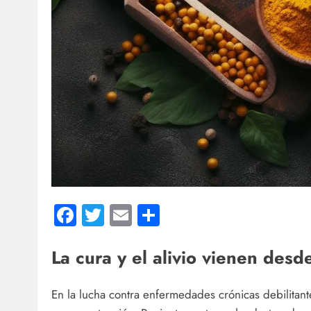
Facebook
Twitter
Email
Compartir
La cura y el alivio vienen desde
En la lucha contra enfermedades crónicas debilitan