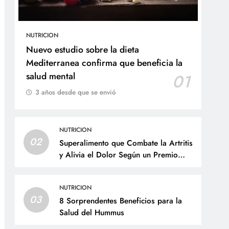
NUTRICION
Nuevo estudio sobre la dieta
Mediterranea confirma que beneficia la
salud mental
01
3 años desde que se envió
NUTRICION
02
Superalimento que Combate la Artritis
y Alivia el Dolor Según un Premio
Nobel de Medicina
NUTRICION
03
8 Sorprendentes Beneficios para la
Salud del Hummus