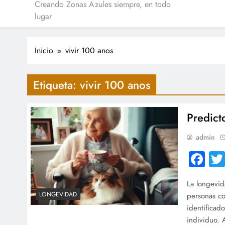
Creando Zonas Azules siempre, en todo
lugar
Inicio
vivir 100 anos
Etiqueta:
vivir 100 anos
Predict
admin
Fa
La longevid
LONGEVIDAD
personas co
identificad
individuo. 