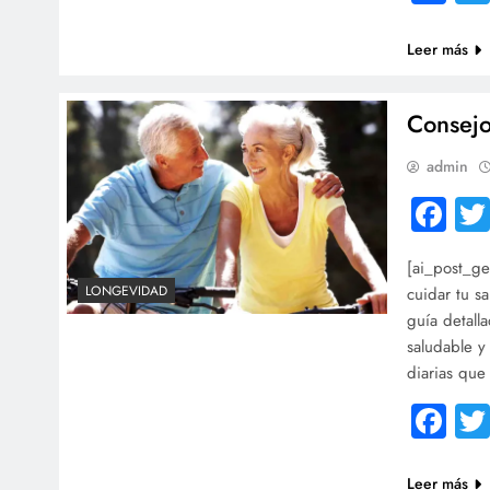
Leer más
Consejo
admin
Fa
[ai_post_ge
LONGEVIDAD
cuidar tu s
guía detall
saludable y
diarias que
Fa
Leer más