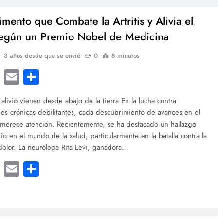
imento que Combate la Artritis y Alivia el
egún un Premio Nobel de Medicina
3 años desde que se envió
0
8 minutos
cebook
Twitter
Email
Compartir
 alivio vienen desde abajo de la tierra En la lucha contra
s crónicas debilitantes, cada descubrimiento de avances en el
 merece atención. Recientemente, se ha destacado un hallazgo
rio en el mundo de la salud, particularmente en la batalla contra la
l dolor. La neuróloga Rita Levi, ganadora…
cebook
Twitter
Email
Compartir