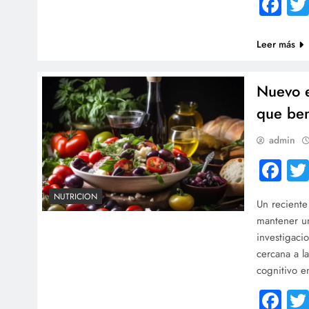
Fa
Leer más
Nuevo e
que ben
admin
Fa
NUTRICION
Un reciente
mantener un
investigaci
cercana a l
cognitivo e
Fa