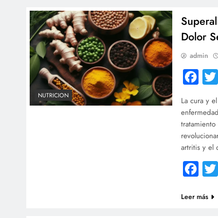
Superal
Dolor S
admin
Fa
NUTRICION
La cura y el
enfermedade
tratamiento
revoluciona
artritis y e
Fa
Leer más