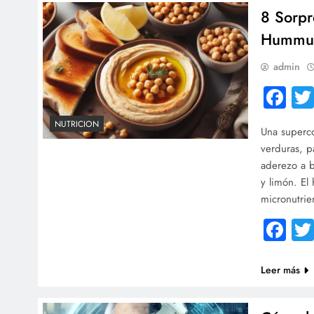
8 Sorpr
Hummu
admin
Fa
NUTRICION
Una superc
verduras, p
aderezo a b
y limón. El
micronutri
Fa
Leer más