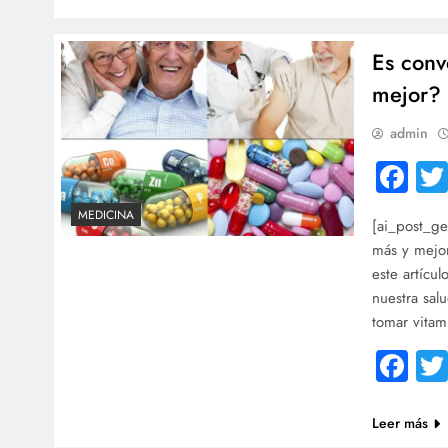
Es conv
mejor?
admin
Fa
MEDICINA
[ai_post_ge
más y mejor
este artícu
nuestra sal
tomar vitam
Fa
Leer más