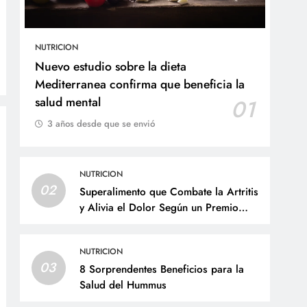
NUTRICION
Nuevo estudio sobre la dieta
Mediterranea confirma que beneficia la
salud mental
01
3 años desde que se envió
NUTRICION
02
Superalimento que Combate la Artritis
y Alivia el Dolor Según un Premio
Nobel de Medicina
NUTRICION
03
8 Sorprendentes Beneficios para la
Salud del Hummus