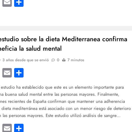
cebook
Twitter
Email
Compartir
studio sobre la dieta Mediterranea confirma
eficia la salud mental
3 años desde que se envió
0
7 minutos
cebook
Twitter
Email
Compartir
 estudio ha establecido que este es un elemento importante para
a buena salud mental entre las personas mayores. Finalmente,
ones recientes de España confirman que mantener una adherencia
a dieta mediterránea está asociado con un menor riesgo de deterioro
n las personas mayores. Este estudio utilizó análisis de sangre…
cebook
Twitter
Email
Compartir