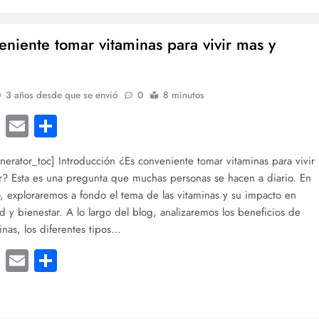
eniente tomar vitaminas para vivir mas y
3 años desde que se envió
0
8 minutos
cebook
Twitter
Email
Compartir
nerator_toc] Introducción ¿Es conveniente tomar vitaminas para vivir
? Esta es una pregunta que muchas personas se hacen a diario. En
lo, exploraremos a fondo el tema de las vitaminas y su impacto en
ud y bienestar. A lo largo del blog, analizaremos los beneficios de
inas, los diferentes tipos…
cebook
Twitter
Email
Compartir