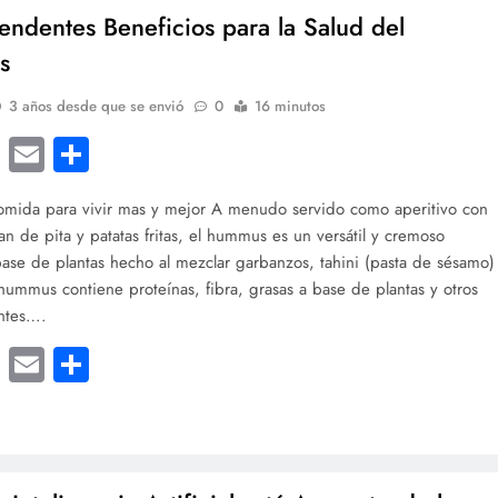
endentes Beneficios para la Salud del
s
3 años desde que se envió
0
16 minutos
cebook
Twitter
Email
Compartir
omida para vivir mas y mejor A menudo servido como aperitivo con
an de pita y patatas fritas, el hummus es un versátil y cremoso
ase de plantas hecho al mezclar garbanzos, tahini (pasta de sésamo)
 hummus contiene proteínas, fibra, grasas a base de plantas y otros
entes….
cebook
Twitter
Email
Compartir