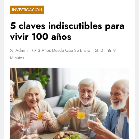
INVESTIGACION
5 claves indiscutibles para
vivir 100 años
Admin
3 Años Desde Que Se Envió
0
9
Minutos