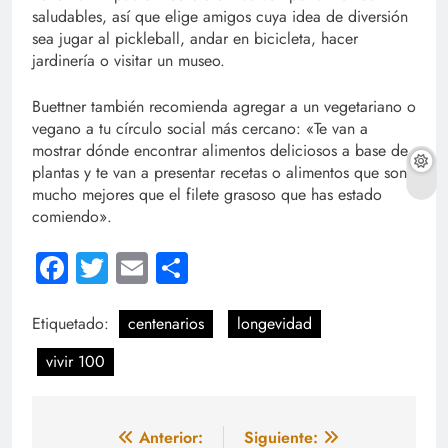
saludables, así que elige amigos cuya idea de diversión
sea jugar al pickleball, andar en bicicleta, hacer
jardinería o visitar un museo.
Buettner también recomienda agregar a un vegetariano o
vegano a tu círculo social más cercano: «Te van a
mostrar dónde encontrar alimentos deliciosos a base de
plantas y te van a presentar recetas o alimentos que son
mucho mejores que el filete grasoso que has estado
comiendo».
Facebook
Twitter
Email
Compartir
Etiquetado:
centenarios
longevidad
vivir 100
Navegación
Anterior:
Siguiente: