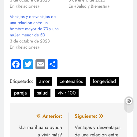
3 de octubre de 2023
5 de enero de 2025
En «Relaciones»
En «Salud y Bienestar»
Ventajas y desventajas de
una relacion entre un
hombre mayor de 70 y una
mujer menor de 50
3 de octubre de 2023
En «Relaciones»
Facebook
Twitter
Email
Compartir
Etiquetado:
amor
centenarios
longevidad
pareja
salud
vivir 100
Navegación
Anterior:
Siguiente:
de
¿La marihuana ayuda
Ventajas y desventajas
a vivir más?
de una relacion entre