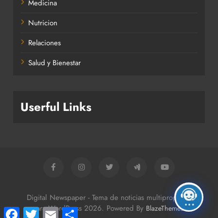
Medicina
Nutricion
Relaciones
Salud y Bienestar
Userful Links
Digital Newspaper - Tema de noticias multipropósito
para WordPress 2026. Powered By
.
BlazeThemes
Facebook
Twitter
Email
Compartir