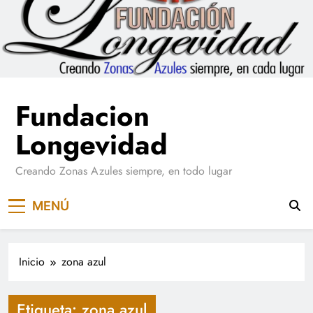
Saltar
al
contenido
Fundacion
Longevidad
Creando Zonas Azules siempre, en todo lugar
MENÚ
Inicio
zona azul
Etiqueta:
zona azul