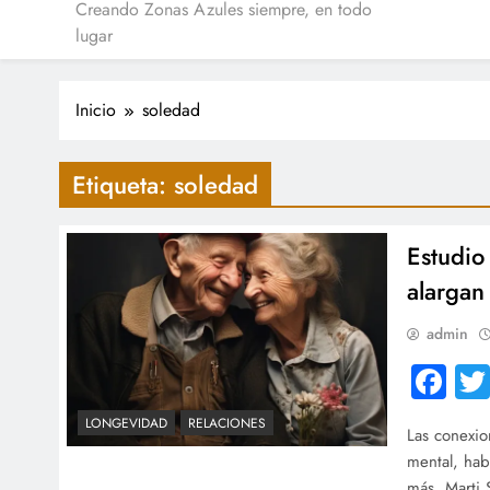
Creando Zonas Azules siempre, en todo
lugar
Inicio
soledad
Etiqueta:
soledad
Estudio
alargan 
admin
Fa
LONGEVIDAD
RELACIONES
Las conexio
mental, hab
más. Marti 