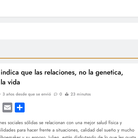
 indica que las relaciones, no la genetica,
la vida
3 años desde que se envió
0
23 minutos
cebook
Twitter
Email
Compartir
nes sociales sólidas se relacionan con una mejor salud física y
ilidades para hacer frente a situaciones, calidad del sueño y mucho
Shoemaker y su esposo, Julien, están disfrutando de lo que les gusta