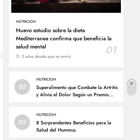
NUTRICION
Nuevo estudio sobre la dieta
Mediterranea confirma que beneficia la
salud mental
01
3 años desde que se envió
NUTRICION
02
Superalimento que Combate la Artritis
y Alivia el Dolor Según un Premio
Nobel de Medicina
NUTRICION
03
8 Sorprendentes Beneficios para la
Salud del Hummus