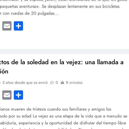
«pequeñas aventuras». Se desplazan lentamente en sus bicicletas
ser con ruedas de 20 pulgadas…
cebook
Twitter
Email
Compartir
ctos de la soledad en la vejez: una llamada a
ción
3 años desde que se envió
0
8 minutos
cebook
Twitter
Email
Compartir
anos mueren de tristeza cuando sus familiares y amigos los
olo por su edad La vejez es una etapa de la vida que a menudo se
sabiduría, experiencia y la oportunidad de disfrutar del tiempo libre