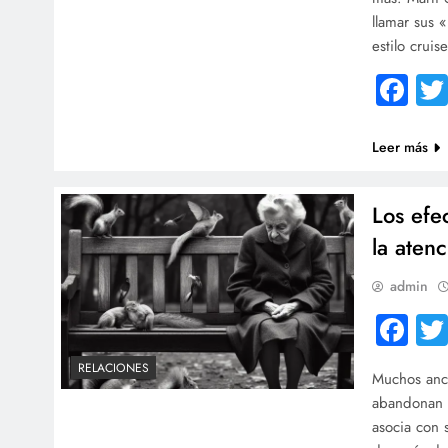
llamar sus 
estilo crui
Fa
Leer más
Los efe
la aten
admin
Fa
RELACIONES
Muchos anci
abandonan s
asocia con 