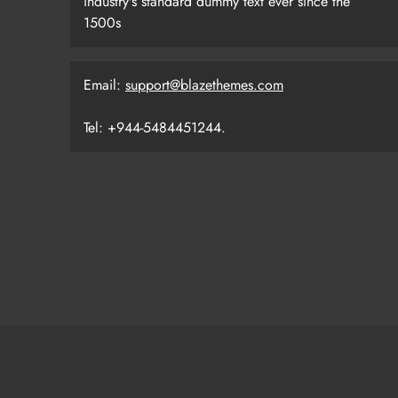
industry's standard dummy text ever since the
1500s
Email:
support@blazethemes.com
Tel: +944-5484451244.